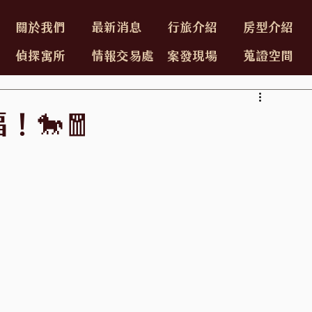
關於我們
最新消息
行旅介紹
房型介紹
偵探寓所
情報交易處
案發現場
蒐證空間
！🐎🧧