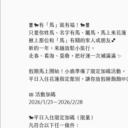
🧧🐎有「馬」就有福！🐎🧧
只要你姓馬、名字有馬、屬馬，馬上來花蓮 
揪上那位和「馬」有關的家人或朋友💕
新的一年，來趟放鬆小旅行，
走春、看海、耍廢，把好運一次補滿滿 ✨
假期馬上開始！小鹿準備了限定加碼活動，
平日入住花蓮指定館別，讓你放假睡飽飽🫶
📅 活動加碼
2026/1/23－2026/2/28
🐎平日入住限定加碼（限量）
凡符合以下任一條件：