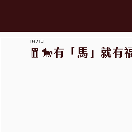
1月21日
🧧🐎有「馬」就有福