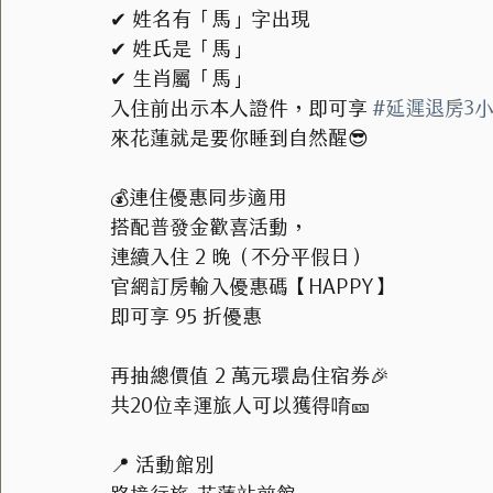
✔ 姓名有「馬」字出現
✔ 姓氏是「馬」
✔ 生肖屬「馬」
入住前出示本人證件，即可享 
#延遲退房3
來花蓮就是要你睡到自然醒😎
💰連住優惠同步適用
搭配普發金歡喜活動，
連續入住 2 晚（不分平假日）
官網訂房輸入優惠碼【HAPPY】
即可享 95 折優惠
再抽總價值 2 萬元環島住宿券🎉
共20位幸運旅人可以獲得唷🎫
📍 活動館別