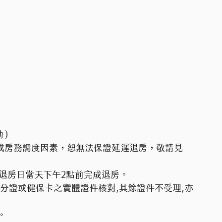
動）
房或房務調度因素，恕無法保證延遲退房，敬請見
於退房日當天下午2點前完成退房。
分證或健保卡之實體證件核對,其餘證件不受理,亦
。