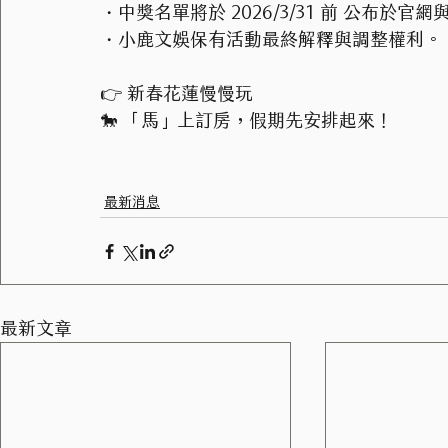
・中獎名單將於 2026/3/31 前 公布於官
・小鹿文娛保有活動最終解釋與調整權利。
👉 新春花蓮慢慢玩
🐎 「馬」上訂房，假期先安排起來！
最新消息
最新文章