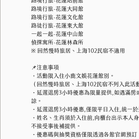
路境行旅-花蓮站前館
路境行旅-花蓮大同館
路境行旅-花蓮文化館
路徒行旅-花蓮東大館
一起一起-花蓮中山館
偵探寓所-花蓮林森所
※ 回然慢時旅居、上海102民宿不適用
📌注意事項
・活動限入住小鹿文娛花蓮館別。
（回然慢時旅居、上海102民宿不列入此活
・延遲退房3小時優惠為限量提供,如遇滿
諒。
・延遲退房3小時優惠,僅限平日入住,統一
・姓名、生肖須於入住前,向櫃台出示本人身
不接受事後補提供。
・優惠碼與抽獎資格僅限透過各館官網預訂